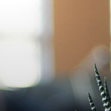
コ
ン
テ
ン
ツ
へ
ス
キ
ッ
プ