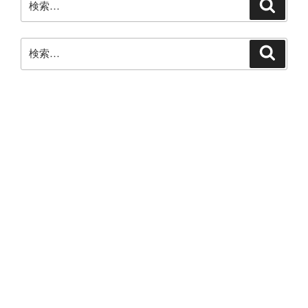
検
索
索:
検
検
索
索:
最近のコメント
アーカイブ
カテゴリー
カテゴリーなし